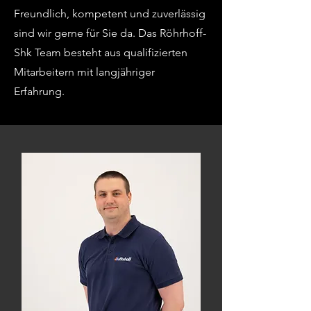
Freundlich, kompetent und zuverlässig
sind wir gerne für Sie da. Das Röhrhoff-
Shk Team besteht aus qualifizierten
Mitarbeitern mit langjähriger
Erfahrung.